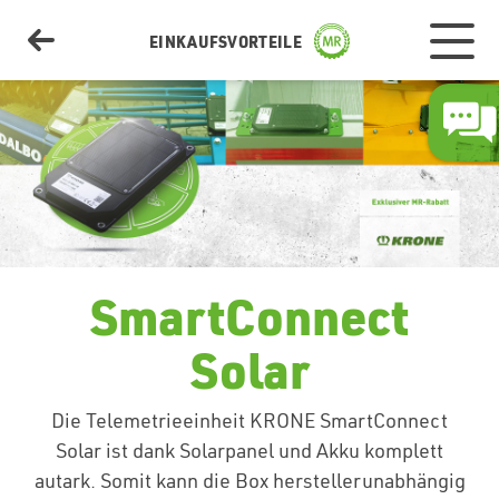
EINKAUFSVORTEILE
Aktionen
Hof & Betrieb
SmartConnect
Solar
Transport & Logistik
Die Telemetrieeinheit KRONE SmartConnect
Solar ist dank Solarpanel und Akku komplett
Automobile
autark. Somit kann die Box herstellerunabhängig