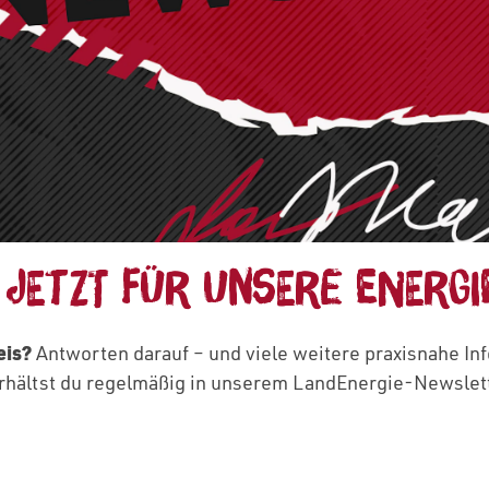
 JETZT FÜR UNSERE ENERGI
eis?
Antworten darauf – und viele weitere praxisnahe In
rhältst du regelmäßig in unserem LandEnergie‑Newslette