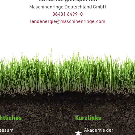
Maschinenringe Deutschland GmbH
08431 6499-0
landenergie@maschinenringe.com
htliches
Kurzlinks
essum
Akademie der