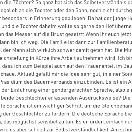
n die Töchter? So ganz hat sich das Selbstverständnis d
egal ob an die Tochter oder den Sohn, noch nicht durchg
ir besonders in Erinnerung geblieben: Da hat der junge 
t und die Tochter daheim wollte so gerne den Hof übern
nn das Messer auf die Brust gesetzt: Wenn ihr euch jetzt
dann bin ich weg. Die Familie ist dann zur Familienbera
il der Mann sich wirklich schwer damit getan hat. Die Mu
eichstellung in Kürze ihre Arbeit aufnehmen wird. Ich b
, dass ich zum Beispiel auch auf den Frauenanteil im B
schaue. Aktuell gefällt mir die Idee sehr gut, in einer S
 Präsidium des Bauernverbands einzubinden. Es ist ein 
n der Einführung einer gendergerechten Sprache, also ei
h beide Geschlechter erfassenden Ausdrucksweise? Die
e Sprache ist ein wichtiger Schritt, um die Gleichbeha
er Geschlechter zu fördern. Die deutsche Sprache bie
, das möglichst sensibel zu tun. Es erfordert einfach nu
ird es aber schnell zur Selbstverständlichkeit. Am schö