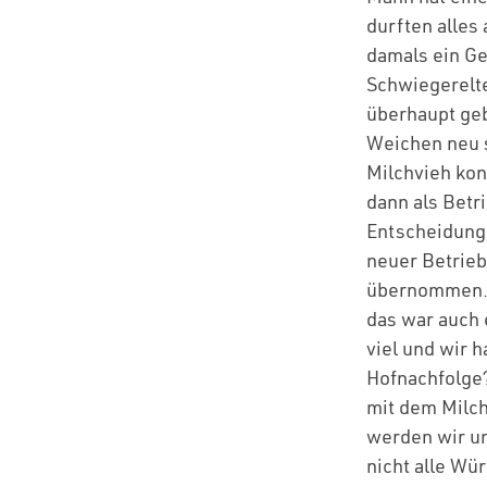
durften alles
damals ein Ge
Schwiegerelte
überhaupt ge
Weichen neu s
Milchvieh kon
dann als Betr
Entscheidunge
neuer Betrieb
übernommen. 
das war auch 
viel und wir 
Hofnachfolge?
mit dem Milch
werden wir un
nicht alle Wü