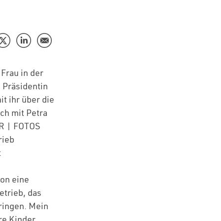
 Frau in der
 Präsidentin
 ihr über die
ch mit Petra
R | FOTOS
rieb
t
hon eine
etrieb, das
bringen. Mein
re Kinder