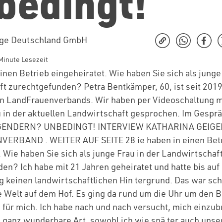
bedingt!
nge Deutschland GmbH
Minute Lesezeit
inen Betrieb eingeheiratet. Wie haben Sie sich als junge
t zurechtgefunden? Petra Bentkämper, 60, ist seit 2019
 LandFrauenverbands. Wir haben per Videoschaltung mit
u in der aktuellen Landwirtschaft gesprochen. Im Gesprä
GENDERN? UNBEDINGT! INTERVIEW KATHARINA GEIGE
RBAND . WEITER AUF SEITE 28 ie haben in einen Bet
. Wie haben Sie sich als junge Frau in der Landwirtschaf
en? Ich habe mit 21 Jahren geheiratet und hatte bis auf
 keinen landwirtschaftlichen Hin tergrund. Das war sc
 Welt auf dem Hof. Es ging da rund um die Uhr um den B
u für mich. Ich habe nach und nach versucht, mich einzu
 ganz wunderbare Art, sowohl ich wie spä ter auch unse