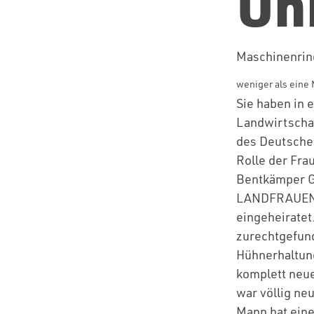
Un
Maschinenri
weniger als eine 
Sie haben in e
Landwirtschaf
des Deutschen
Rolle der Fra
Bentkämper 
LANDFRAUENVE
eingeheiratet
zurechtgefund
Hühnerhaltung
komplett neue
war völlig ne
Mann hat eine