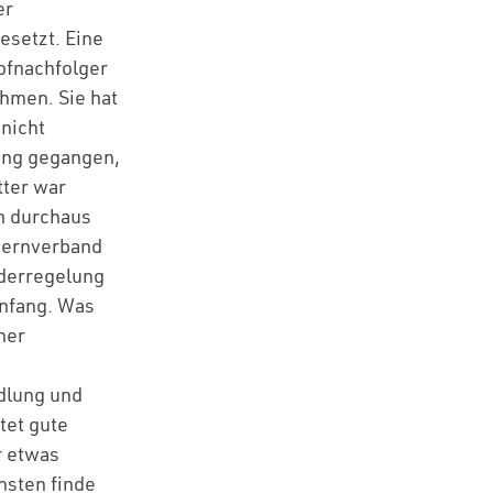
er
esetzt. Eine
Hofnachfolger
ehmen. Sie hat
 nicht
tung gegangen,
tter war
in durchaus
auernverband
onderregelung
Anfang. Was
ner
ndlung und
tet gute
r etwas
nsten finde