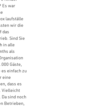
? Es war
ne
x laufställe
sten wir die
f das
ieb. Sind Sie
 in alle
nths als
Organisation
.000 Gäste,
 es einfach zu
r eine
en, dass es
 Vielleicht
. Da sind noch
en Betrieben,