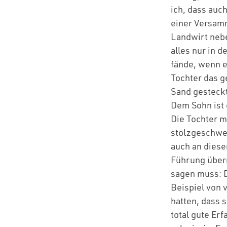
ich, dass auc
einer Versamm
Landwirt nebe
alles nur in d
fände, wenn e
Tochter das ge
Sand gesteckt
Dem Sohn ist e
Die Tochter ma
stolzgeschwel
auch an diesem
Führung übern
sagen muss: D
Beispiel von 
hatten, dass 
total gute Er