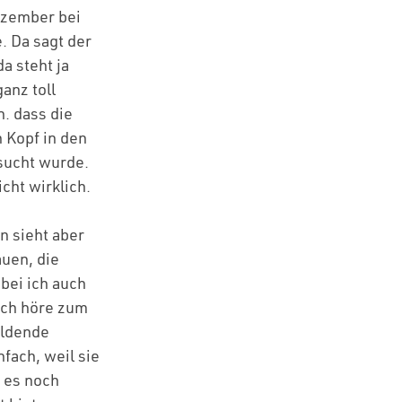
ezember bei
. Da sagt der
a steht ja
anz toll
. dass die
n Kopf in den
sucht wurde.
cht wirklich.
n sieht aber
auen, die
bei ich auch
Ich höre zum
ildende
fach, weil sie
t es noch