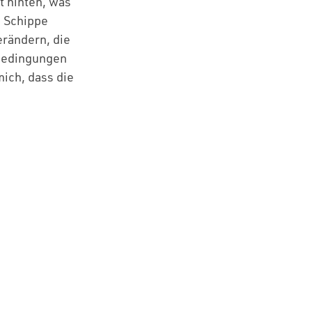
t hinten, was
e Schippe
erändern, die
nbedingungen
mich, dass die