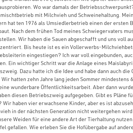
 ausprobieren. Wo war damals der Betriebsschwerpunkt
mischtbetrieb mit Milchvieh und Schweinehaltung. Mei
rn hat ten 1976 als Umsiedlerbetrieb einen der ersten Bo
baut. Nach dem frühen Tod meines Schwiegervaters mus
tellen. Wir haben die Sauen abgeschafft und uns voll au
zentriert. Bis heute ist es ein Vollerwerbs-Milchviehbetr
iebsleiterin eingestiegen? Ich war voll eingebunden, auch
n. Ein wichtiger Schritt war die Anlage eines Maislabyri
szweig. Dazu hatte ich die Idee und habe dann auch die 
Wir hatten zehn Jahre lang jeden Sommer mindestens 6
eine wunderbare Öffentlichkeitsarbeit. Aber dann wurde
haben diesen Betriebszweig aufgegeben. Gibt es Pläne fü
 Wir haben vier erwachsene Kinder, aber es ist abzuseh
vieh in der nächsten Generation nicht weitergehen wird.
sere Weiden für eine andere Art der Tierhaltung nutzen
rfel gefallen. Wie erleben Sie die Hofübergabe auf ander