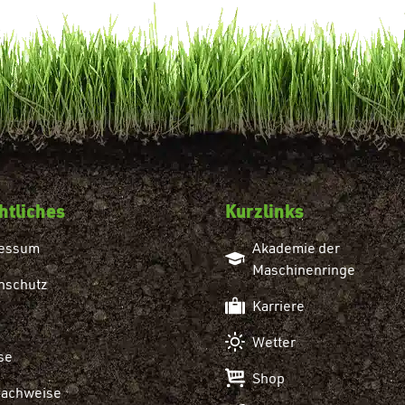
htliches
Kurzlinks
essum
Akademie der
Maschinenringe
nschutz
Karriere
Wetter
se
Shop
nachweise