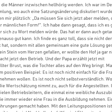
h die Männer inzwischen hellhörig werden. Ich war im D
lung, wo auch eine Satzungsänderung diskutiert wurde
n mir plötzlich: „Da müssen Sie sich jetzt aber melden, d
er männlichen Form!”. Ich habe dann gesagt, dass ich es g
r sich zu Wort melden würde. Das hat er dann auch getan
nauso gut kann. Ich finde es ganz toll, dass sie nicht de
 hat, sondern mit allen gemeinsam eine gute Lösung ge
in Stein vom Herzen gefallen, er wollte den Hof ja gar ni
cht jetzt den Betrieb. Und der Papa erzählt jetzt mit
lter Brust, was die Tochter alles auf den Weg bringt. Ma
 positiven Beispiel: Es ist noch nicht einfach für die Fr
ehmen wollen. Es ist noch nicht selbstverständlich. Wo
ie Wertschätzung nimmt zu, auch für die Angestellten. 
vielen Betriebsleitern, die einmal eine weibliche Auszub
sie immer wieder eine Frau in die Ausbildung nehmen. Ein
fahrungen gemacht haben. Mit den Leitungspositionen is