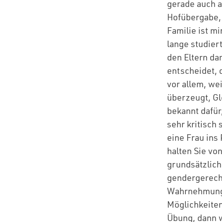
gerade auch a
Hofübergabe, 
Familie ist m
lange studier
den Eltern da
entscheidet, 
vor allem, we
überzeugt, Gl
bekannt dafür
sehr kritisch 
eine Frau ins
halten Sie vo
grundsätzlic
gendergerecht
Wahrnehmung d
Möglichkeiten
Übung, dann w