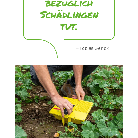
bezüglich
Schädlingen
tut.
—
Tobias Gerick