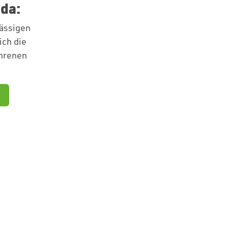
 da:
ässigen
ich die
ahrenen