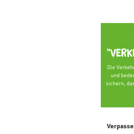
"Verk
Die Verkehr
und bedeu
sichern, da
Verpasse