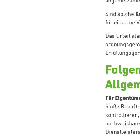
angemessene
K
Sind solche
für einzelne
Das Urteil st
ordnungsgemäß
Erfüllungsgeh
Folgen
Allge
Für Eigentüme
bloße Beauftr
kontrollieren
nachweisbarer 
Dienstleisters