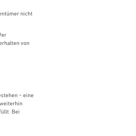
entümer nicht
er
erhalten von
estehen – eine
 weiterhin
üllt. Bei