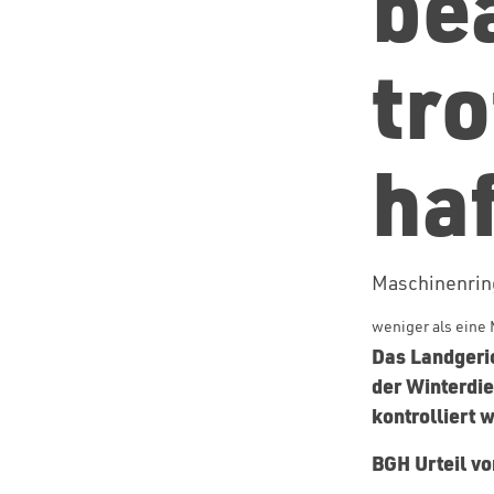
be
tr
ha
Maschinenri
weniger als eine 
Das Landgeri
der Winterdie
kontrolliert 
BGH Urteil vo