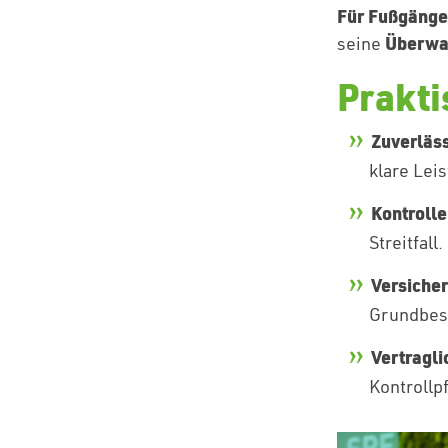
Für Fußgänger
Überwac
seine
Prakti
Zuverläss
klare Lei
Kontroll
Streitfall.
Versiche
Grundbesi
Vertragli
Kontrollpf