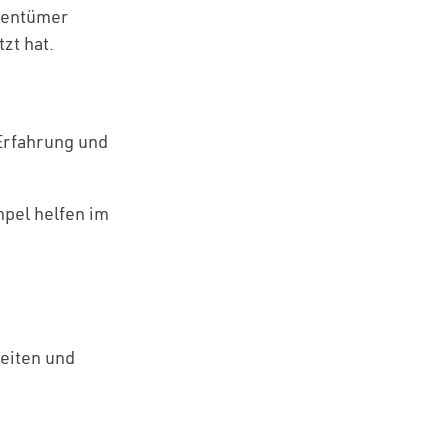
gentümer
tzt hat.
Erfahrung und
mpel helfen im
eiten und