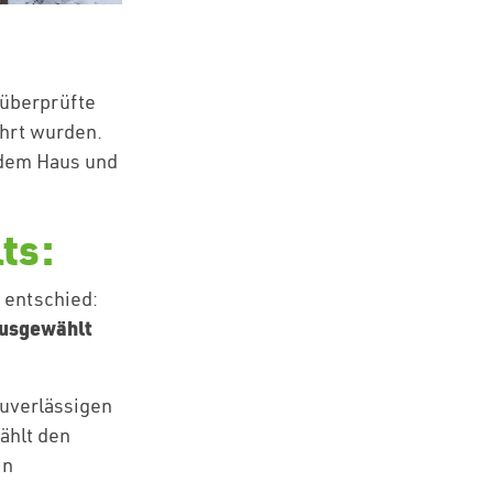
 überprüfte
hrt wurden.
 dem Haus und
ts:
 entschied:
ausgewählt
zuverlässigen
ählt den
in