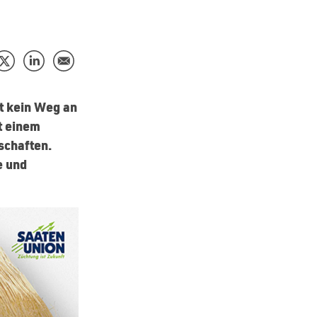
t kein Weg an
t einem
schaften.
e und