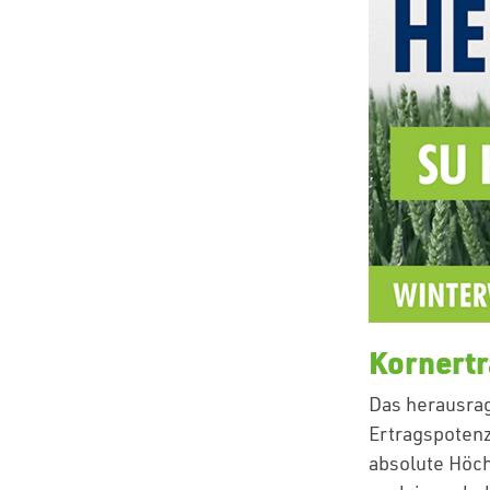
Kornertr
Das herausra
Ertragspotenz
absolute Höch