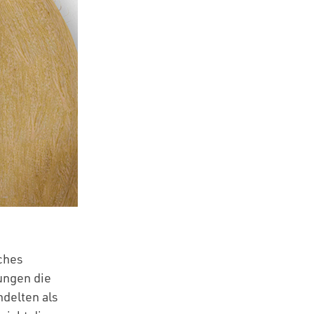
ches
fungen die
delten als