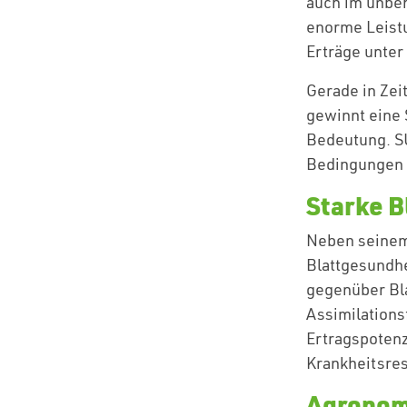
auch im unbeh
enorme Leistu
Erträge unter
Gerade in Ze
gewinnt eine 
Bedeutung. SU
Bedingungen 
Starke B
Neben seinem
Blattgesundh
gegenüber Bla
Assimilations
Ertragspotenzi
Krankheitsres
Agronom