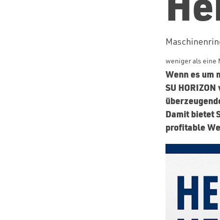
He
Maschinenri
weniger als eine 
Wenn es um m
SU HORIZON vo
überzeugende
Damit bietet 
profitable We