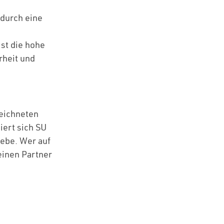
 durch eine
ist die hohe
rheit und
zeichneten
iert sich SU
iebe. Wer auf
einen Partner