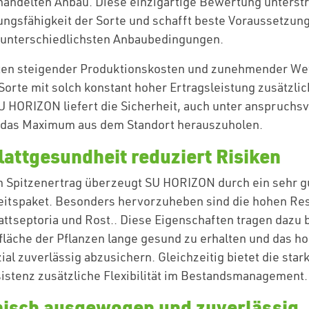
andelten Anbau. Diese einzigartige Bewertung unterstr
ngsfähigkeit der Sorte und schafft beste Voraussetzun
 unterschiedlichsten Anbaubedingungen.
iten steigender Produktionskosten und zunehmender We
Sorte mit solch konstant hoher Ertragsleistung zusätzlic
 HORIZON liefert die Sicherheit, auch unter anspruchsv
das Maximum aus dem Standort herauszuholen.
lattgesundheit reduziert Risiken
 Spitzenertrag überzeugt SU HORIZON durch ein sehr g
eitspaket. Besonders hervorzuheben sind die hohen Re
ttseptoria und Rost.. Diese Eigenschaften tragen dazu b
fläche der Pflanzen lange gesund zu erhalten und das h
al zuverlässig abzusichern. Gleichzeitig bietet die star
istenz zusätzliche Flexibilität im Bestandsmanagement.
isch ausgewogen und zuverlässig