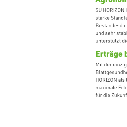
SU HORIZON is
starke Standf
Bestandesdich
und sehr stab
unterstützt d
Erträge 
Mit der einzi
Blattgesundhe
HORIZON als l
maximale Ertr
für die Zukun