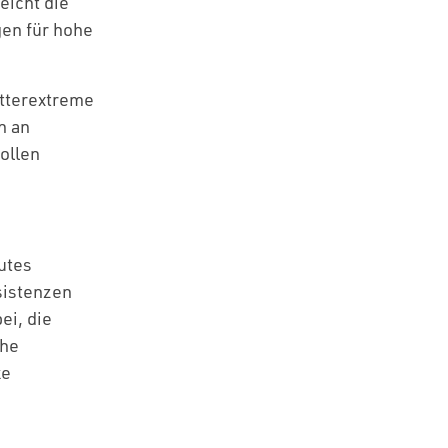
eicht die
gen für hohe
tterextreme
h an
ollen
utes
sistenzen
ei, die
ohe
ke