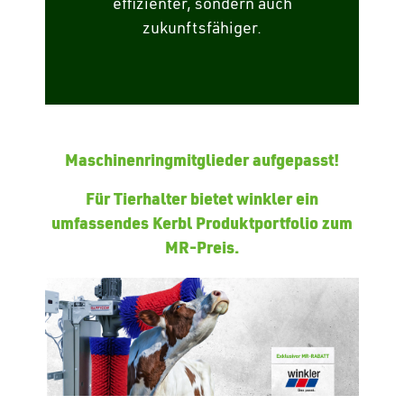
effizienter, sondern auch
zukunftsfähiger.
Maschinenringmitglieder aufgepasst!
Für Tierhalter bietet winkler ein
umfassendes Kerbl Produktportfolio zum
MR-Preis.