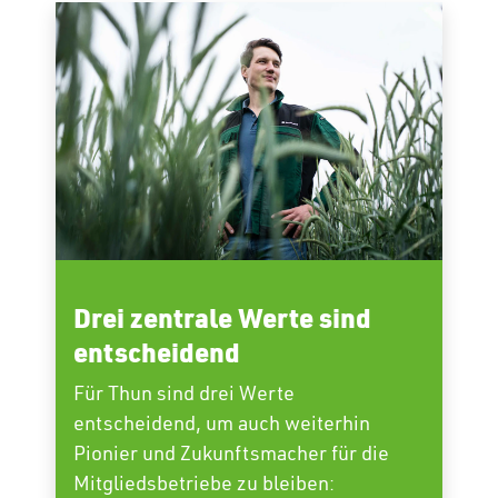
Drei zentrale Werte sind
entscheidend
Für Thun sind drei Werte
entscheidend, um auch weiterhin
Pionier und Zukunftsmacher für die
Mitgliedsbetriebe zu bleiben: