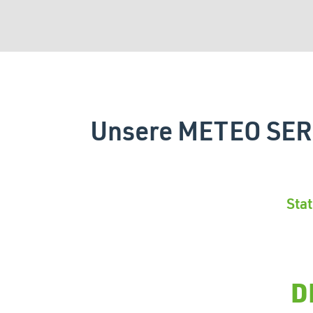
Unsere METEO SERV
Sta
D