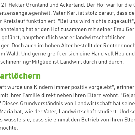
1 Hektar Grünland und Ackerland. Der Hof war für die 
rzensangelegenheit. Vater Karl ist stolz darauf, dass de
 Kreislauf funktioniert. "Bei uns wird nichts zugekauft",
zehntelang hat er den Hof zusammen mit seiner Frau Ger
eführt, hauptberuflich war er landwirtschaftlicher
ger. Doch auch im hohen Alter bestellt der Rentner noch
 im Wald. Und gerne greift er sich eine Hand voll Heu un
schinenring-Mitglied ist Landwirt durch und durch.
tartlöchern
ft wurde uns Kindern immer positiv vorgelebt", erinner
e mit ihrer Familie direkt neben ihren Eltern wohnt. "Ge
." Dieses Grundverständnis von Landwirtschaft hat sein
 Maria hat, wie der Vater, Landwirtschaft studiert. Und
s wusste sie, dass sie einmal den Betrieb von ihren Elte
möchte.