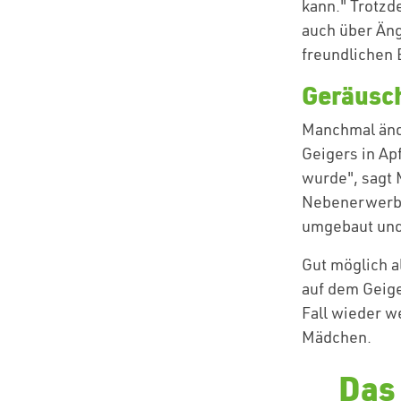
kann." Trotzd
auch über Äng
freundlichen B
Geräusch
Manchmal ände
Geigers in Ap
wurde", sagt 
Nebenerwerbsb
umgebaut und
Gut möglich a
auf dem Geige
Fall wieder we
Mädchen.
Das 