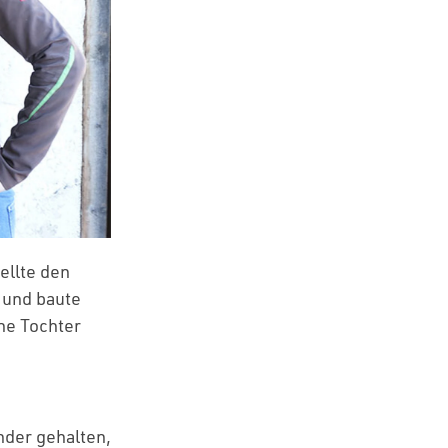
tellte den
 und baute
ne Tochter
nder gehalten,