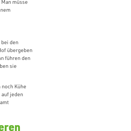
a. Man müsse
einem
 bei den
 Hof übergeben
nn führen den
aben sie
en noch Kühe
 auf jeden
samt
ieren