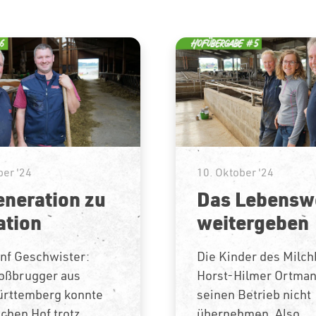
er '24
10. Oktober '24
eneration zu
Das Lebensw
ation
weitergeben
ünf Geschwister:
Die Kinder des Milc
oßbrugger aus
Horst-Hilmer Ortman
rttemberg konnte
seinen Betrieb nicht
ichen Hof trotz...
übernehmen. Also...