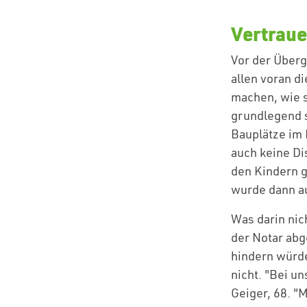
Vertrau
Vor der Überg
allen voran d
machen, wie s
grundlegend s
Bauplätze im 
auch keine Di
den Kindern g
wurde dann a
Was darin nich
der Notar abg
hindern würde
nicht. "Bei un
Geiger, 68. "