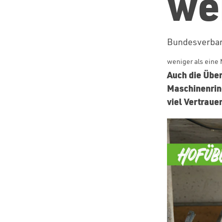
we
Bundesverban
weniger als eine 
Auch die Über
Maschinenrin
viel Vertrauen