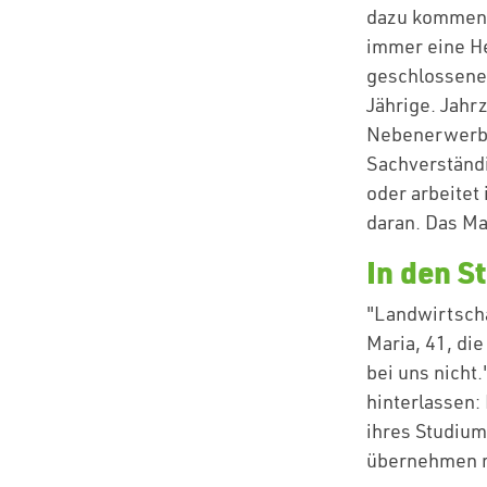
dazu kommen 2
immer eine He
geschlossener
Jährige. Jahr
Nebenerwerb g
Sachverständi
oder arbeitet
daran. Das Ma
In den S
"Landwirtscha
Maria, 41, di
bei uns nicht
hinterlassen:
ihres Studium
übernehmen 