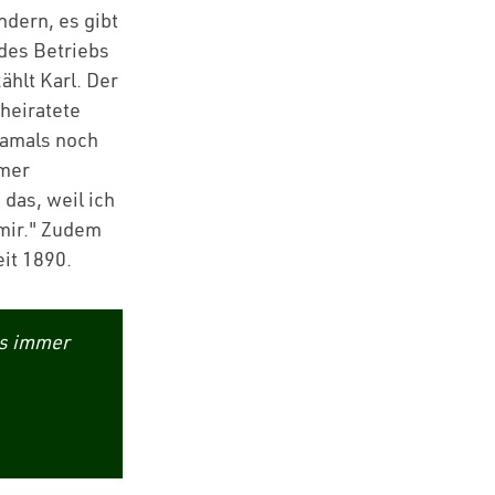
ndern, es gibt
 des Betriebs
ählt Karl. Der
 heiratete
damals noch
mmer
 das, weil ich
 mir." Zudem
eit 1890.
es immer