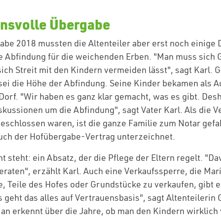
ensvolle Übergabe
abe 2018 mussten die Altenteiler aber erst noch einige 
ie Abfindung für die weichenden Erben. "Man muss sich
ich Streit mit den Kindern vermeiden lässt", sagt Karl. 
ei die Höhe der Abfindung. Seine Kinder bekamen als A
Dorf. "Wir haben es ganz klar gemacht, was es gibt. Des
skussionen um die Abfindung", sagt Vater Karl. Als die V
eschlossen waren, ist die ganze Familie zum Notar gefa
uch der Hofübergabe-Vertrag unterzeichnet.
t steht: ein Absatz, der die Pflege der Eltern regelt. "D
eraten", erzählt Karl. Auch eine Verkaufssperre, die Mar
, Teile des Hofes oder Grundstücke zu verkaufen, gibt e
s geht das alles auf Vertrauensbasis", sagt Altenteilerin 
Man erkennt über die Jahre, ob man den Kindern wirklich