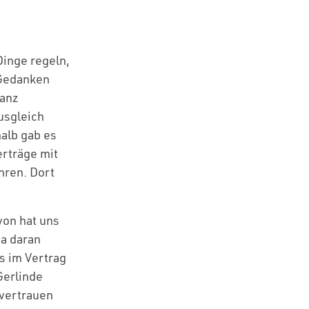
Dinge regeln,
 Gedanken
Ganz
usgleich
halb gab es
erträge mit
hren. Dort
avon hat uns
ia daran
s im Vertrag
Gerlinde
 vertrauen