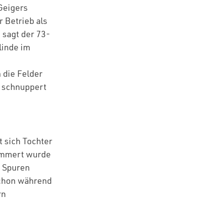
Geigers
r Betrieb als
 sagt der 73-
linde im
 die Felder
d schnuppert
t sich Tochter
jammert wurde
e Spuren
 schon während
rn