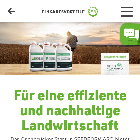
EINKAUFSVORTEILE
Aktionen
Hof & Betrieb
Für eine effiziente
und nachhaltige
Transport & Logistik
Landwirtschaft
Automobile
Das Osnabrücker Startup SEEDFORWARD bietet