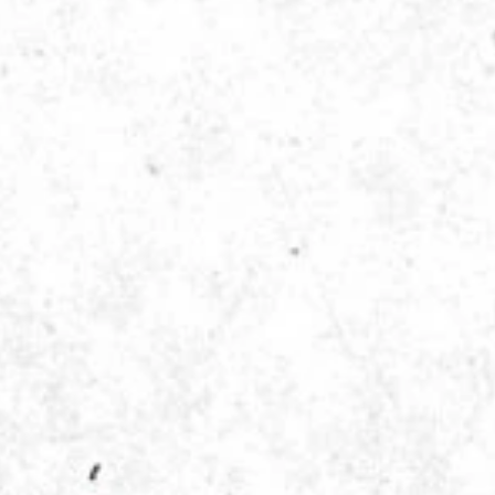
winkler
Würth