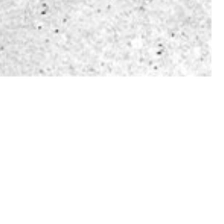
×
ieder-Rabatte für deinen Betrieb.