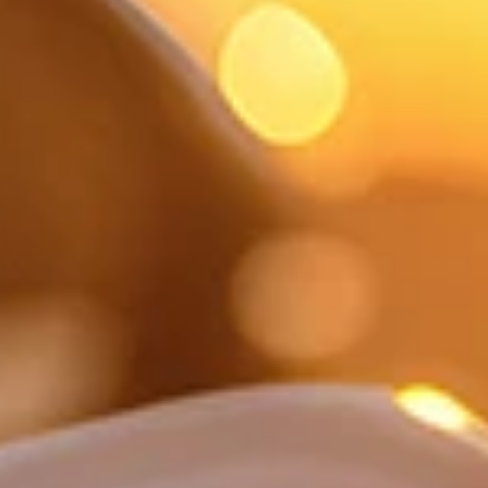
winkler
Würth