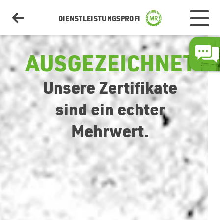
DIENSTLEISTUNGSPROFI
AUSGEZEICHNET
Unsere Zertifikate
Dienstleistungen
sind ein echter
Mehrwert.
Deine Vorteile
Über uns
Anfrage