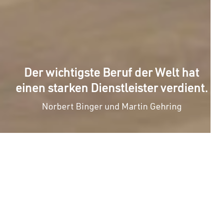
Der wichtigste Beruf der Welt hat
einen starken Dienstleister verdient.
Norbert Binger und Martin Gehring
×
Geschäftsleitung
Ergebnisübersicht
Seiten
Blogartikel
Shopartikel