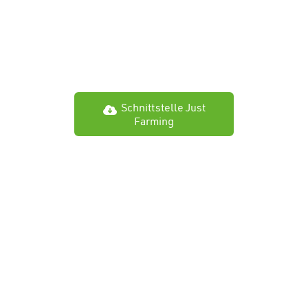
MeinRing
Diesel
Schnittstelle Just
Farming
Team & Kontakt
Wetter
MR-Portal