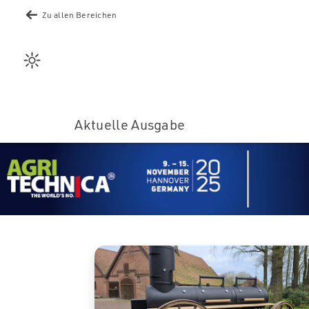
Gemeins
Zu allen Bereichen
Tier & H
Wetter
Argrarb
Aktuelle Ausgabe
Industr