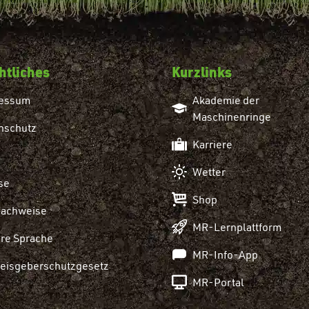
htliches
Kurzlinks
essum
Akademie der
Maschinenringe
nschutz
Karriere
Wetter
se
Shop
nachweise
MR-Lernplattform
re Sprache
MR-Info-App
eisgeberschutzgesetz
MR-Portal