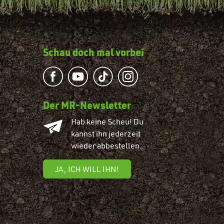
Schau doch mal vorbei
Der MR-Newsletter
Hab keine Scheu! Du
kannst ihn jederzeit
wieder abbestellen.
JA, ICH WILL IHN!