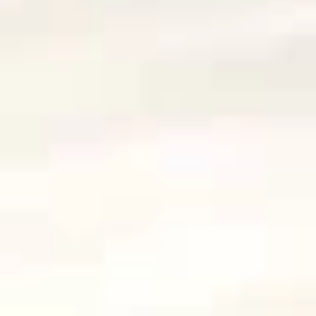
E-Mobilität
Service & Kontakt
EnergieWissen
Wetter
Energieportal