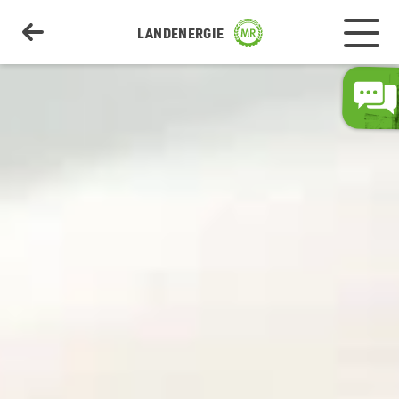
LANDENERGIE
Strom
Erdgas
PV-Anlagen & Batteriespeicher
Direktvermarktung